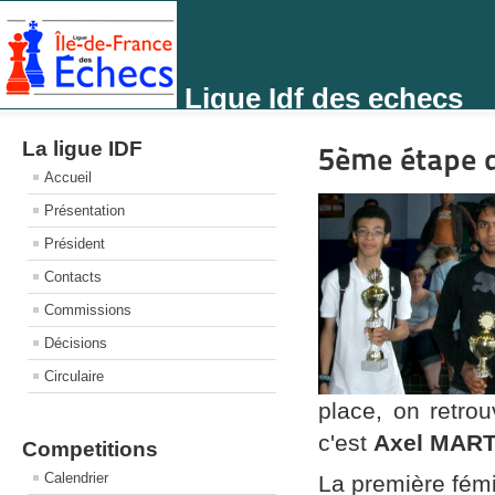
Ligue Idf des echecs
La ligue IDF
5ème étape d
Accueil
Présentation
Président
Contacts
Commissions
Décisions
Circulaire
place, on retro
c'est
Axel MART
Competitions
Calendrier
La première fém