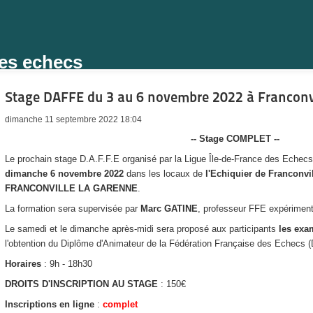
des echecs
Stage DAFFE du 3 au 6 novembre 2022 à Franconv
dimanche 11 septembre 2022 18:04
-- Stage COMPLET --
Le prochain stage D.A.F.F.E organisé par la Ligue Île-de-France des Echec
dimanche 6 novembre 2022
dans les locaux de
l'Echiquier de Franconvi
FRANCONVILLE LA GARENNE
.
La formation sera supervisée par
Marc GATINE
, professeur FFE expériment
Le samedi et le dimanche après-midi sera proposé aux participants
les exa
l'obtention du Diplôme d'Animateur de la Fédération Française des Echecs 
Horaires
: 9h - 18h30
DROITS D'INSCRIPTION AU STAGE
: 150€
Inscriptions en ligne
:
complet