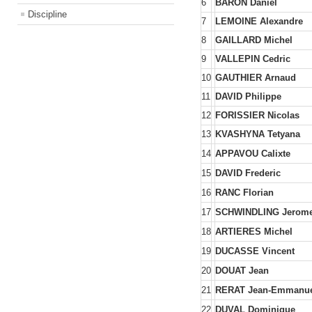
6
BARON Daniel
Discipline
7
LEMOINE Alexandre
8
GAILLARD Michel
9
VALLEPIN Cedric
10
GAUTHIER Arnaud
11
DAVID Philippe
12
FORISSIER Nicolas
13
KVASHYNA Tetyana
14
APPAVOU Calixte
15
DAVID Frederic
16
RANC Florian
17
SCHWINDLING Jerom
18
ARTIERES Michel
19
DUCASSE Vincent
20
DOUAT Jean
21
RERAT Jean-Emmanu
22
DUVAL Dominique