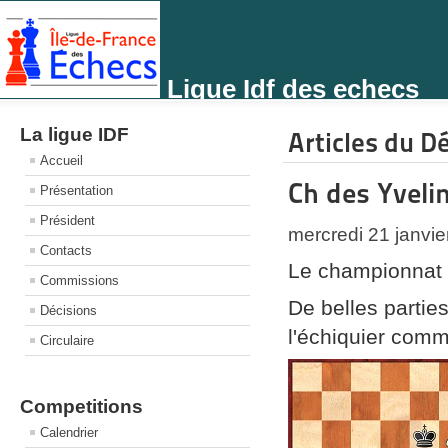
Ligue Idf des echecs
La ligue IDF
Articles du D
Accueil
Ch des Yveli
Présentation
Président
mercredi 21 janvi
Contacts
Le championnat 
Commissions
De belles parties
Décisions
l'échiquier comm
Circulaire
Competitions
Calendrier