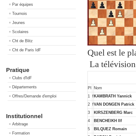
Par équipes
Tournois
Jeunes
Scolaires
Cht de Blitz
Cht de Paris IdF
Quel est le p
La télévision 
Pratique
Clubs d'IdF
Départements
Pl
Nom
Offres/Demande d'emploi
1
f
KAMBRATH Yannick
2
f
VAN DONGEN Patrick
3
KIRSZENBERG Marc
Institutionnel
4
BENCHEIKH Ilf
Arbitrage
5
BILQUEZ Romain
Formation