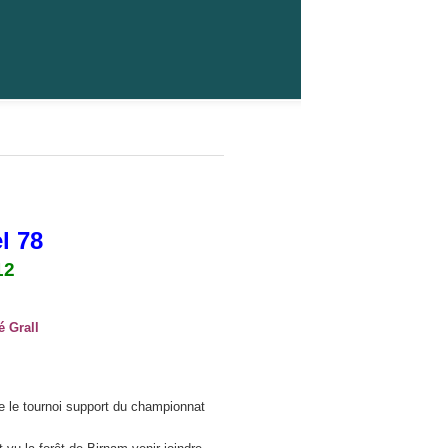
l 78
12
é Grall
e le tournoi support du championnat