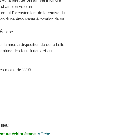
t vu la forêt de Birnam venir joindre
 champion vétéran.
re fut l'occasion lors de la remise du
ton d'une émouvante évocation de sa
’Écosse ...
la mise à disposition de cette belle
satrice des fous furieux et au
 des moins de 2200.
7
 bleu)
enture échiquéenne.
Affiche