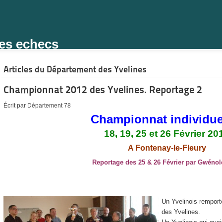
des echecs
Articles du Département des Yvelines
Championnat 2012 des Yvelines. Reportage 2
Écrit par Département 78
Championnat individue
18, 19, 25 et 26 Février 20
A Fontenay-le-Fleury
Reportage des 25 & 26 Février par Gwénol
Un Yvelinois remport
des Yvelines.