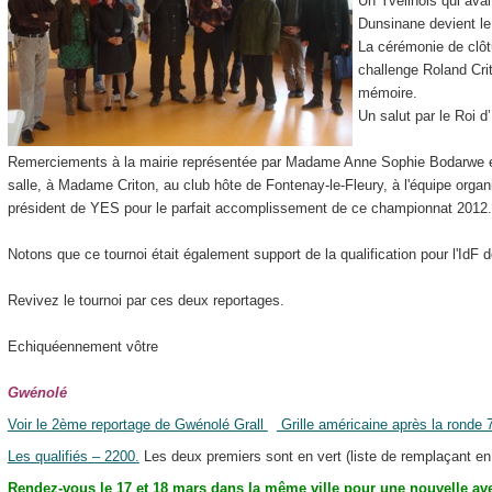
Un Yvelinois qui avai
Dunsinane devient le
La cérémonie de clôtu
challenge Roland Cri
mémoire.
Un salut par le Roi d
Remerciements à la mairie représentée par Madame Anne Sophie Bodarwe et 
salle, à Madame Criton, au club hôte de Fontenay-le-Fleury, à l'équipe organi
président de YES pour le parfait accomplissement de ce championnat 2012.
Notons que ce tournoi était également support de la qualification pour l'IdF
Revivez le tournoi par ces deux reportages.
Echiquéennement vôtre
Gwénolé
Voir le 2ème reportage de Gwénolé Grall
Grille américaine après la ronde 
Les qualifiés – 2200.
Les deux premiers sont en vert (liste de remplaçant en
Rendez-vous le 17 et 18 mars dans la même ville pour une nouvelle av