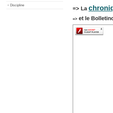
Discipline
chroni
=> La
et le Bolleti
=>