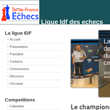
Ligue Idf des echecs
La ligue IDF
Accueil
L
Présentation
de
d
Président
ce
Contacts
Commissions
1925
Décisions
avec
Circulaire
Competitions
Le championn
Calendrier