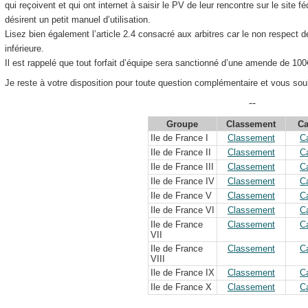
qui reçoivent et qui ont internet à saisir le PV de leur rencontre sur le site fé
désirent un petit manuel d’utilisation.
Lisez bien également l’article 2.4 consacré aux arbitres car le non respect de 
inférieure.
Il est rappelé que tout forfait d’équipe sera sanctionné d’une amende de 100
Je reste à votre disposition pour toute question complémentaire et vous sou
--
Groupe
Classement
Ca
Ile de France I
Classement
Ca
Ile de France II
Classement
Ca
Ile de France III
Classement
Ca
Ile de France IV
Classement
Ca
Ile de France V
Classement
Ca
Ile de France VI
Classement
Ca
Ile de France
Classement
Ca
VII
Ile de France
Classement
Ca
VIII
Ile de France IX
Classement
Ca
Ile de France X
Classement
Ca