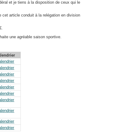
déral et je tiens à la disposition de ceux qui le
cet article conduit à la relégation en division
€.
haite une agréable saison sportive.
lendrier
lendrier
lendrier
lendrier
lendrier
lendrier
lendrier
lendrier
lendrier
lendrier
lendrier