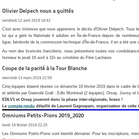
--
Olivier Delpech nous a quittés
vendredi 12 avril 2019 18:42
C'est avec tristesse que nous apprenons le décès d'Olivier Delpech. Tous le
lui qui a géré la Nationale 4 adultes en Île-de-France depuis de nombre
ligue, bénévole de la commission technique d'Île-de-France, il en a été une c
Au nom des licenciés franciliens, nous présentons toutes nos condoléance
honneur le jeudi 18 avril à 11h au cimetière du Père Lachaise.
Coupe de la parité à la Tour Blanche
mercredi 13 mars 2019 22:59
Cinq équipes étaient réunies ce dimanche 10 février 2019 dans le cadre de l
et arbitrée par Gwenolé Grall : Edlv Montreuil (2 équipes), Orsay, Juvisy et 
EDLV1 et Orsay joueront donc la phase inter-régionale, bravo !
Le
compte-rendu
détaillé de Laurent Gagnepain, organisateur de cette é
Omniums Petits-Pions 2019_2020
lundi 18 février 2019 22:25
Les Omniums Petits-Pions vont bientôt démarrer. Pour les inscriptions, merci