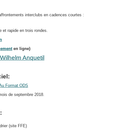
affrontements interclubs en cadences courtes :
e et rapide en trois rondes.
n
iement
en ligne)
Wilhelm Anquetil
iel:
Au Format ODS
 mois de septembre 2018.
:
drier (site FFE)