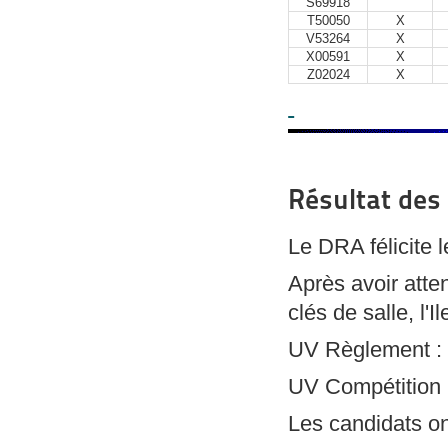
S69918
T50050
X
V53264
X
X00591
X
Z02024
X
Résultat des
Le DRA félicite 
Après avoir atte
clés de salle, l'I
UV Règlement : 
UV Compétition :
Les candidats on