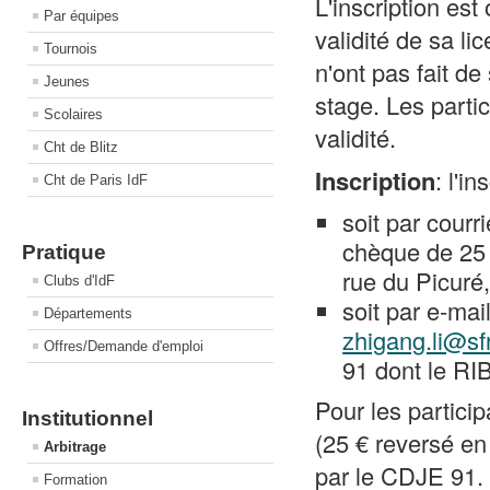
L'inscription est
Par équipes
validité de sa li
Tournois
n'ont pas fait d
Jeunes
stage. Les parti
Scolaires
validité.
Cht de Blitz
Inscription
: l'i
Cht de Paris IdF
soit par courr
chèque de 25 
Pratique
rue du Picuré
Clubs d'IdF
soit par e-ma
Départements
zhigang.li@sfr
Offres/Demande d'emploi
91 dont le RI
Pour les particip
Institutionnel
(25 € reversé en
Arbitrage
par le CDJE 91. I
Formation