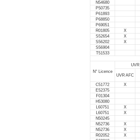
N54680
P50735
P61893
P68850
P69051
R01805
X
S52654
X
S56202
X
S56904
T51533
UVR
N° Licence
UVR AFC
C51772
X
E52375
F01304
H53080
L60751
X
L60751
X
N50245
N52736
X
N52736
X
R02052
X