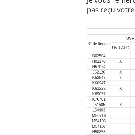
Je vous remerc
pas reçu votr
UVR
N° de licence
UVR AFC
D02504
H02170
X
H57074
J52126
X
K53547
x
K60947
K63222
X
K69077
K76701
L51505
X
L54493
M50716
M54106
M54107
N50858