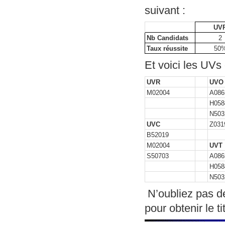
suivant :
UV
Nb Candidats
2
Taux réussite
50
Et voici les UVs
UVR
UVO
M02004
A086
H058
N503
UVC
Z031
B52019
M02004
UVT
S50703
A086
H058
N503
N’oubliez pas de
pour obtenir le t