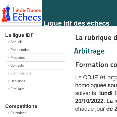
Ligue Idf des echecs
La ligue IDF
La rubrique d
Accueil
Arbitrage
Présentation
Président
Formation co
Contacts
Commissions
Le CDJE 91 organ
Décisions
homologuée sou
Circulaire
suivants:
lundi 1
20/10/2022
. La 
Competitions
chaque jour
de 
Calendrier