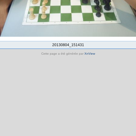
20130804_151431
Cette page a été générée par
XnView