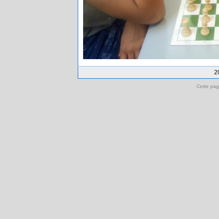
2
Cette pag