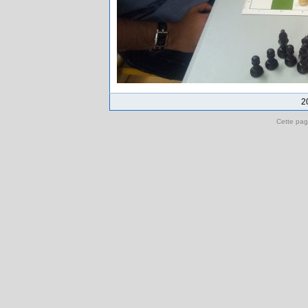
2
Cette pag