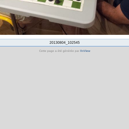
20130804_102545
Cette page a été générée par
XnView