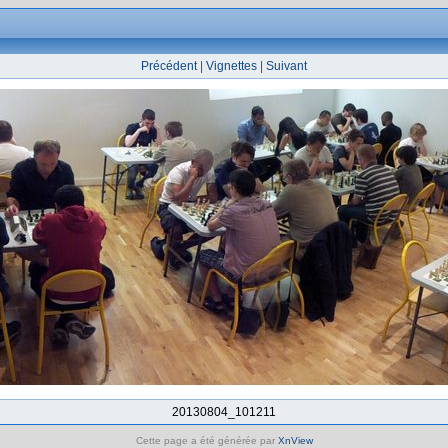
Précédent
|
Vignettes
|
Suivant
20130804_101211
Cette page a été générée par
XnView