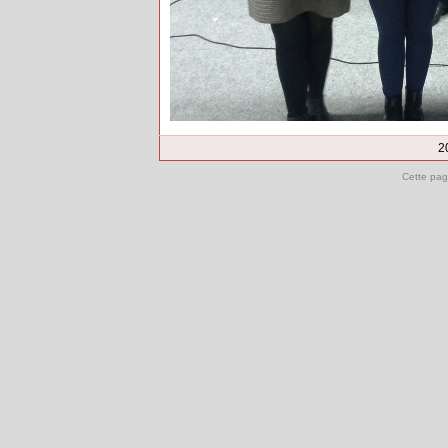
2
Cette pag