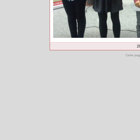
2
Cette pag