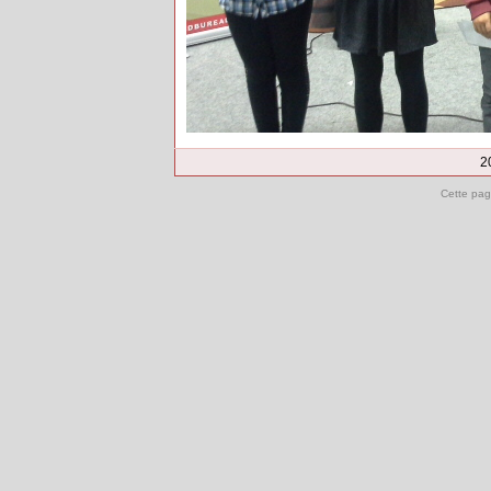
2
Cette pag