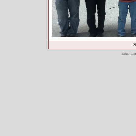
2
Cette pag