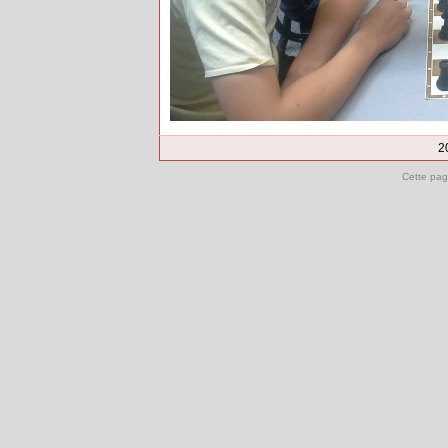
2
Cette pag