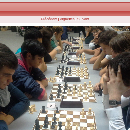
Précédent
|
Vignettes
|
Suivant