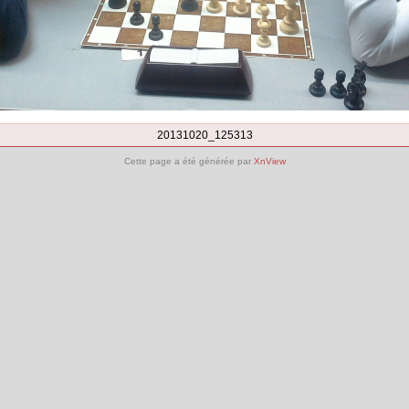
20131020_125313
Cette page a été générée par
XnView