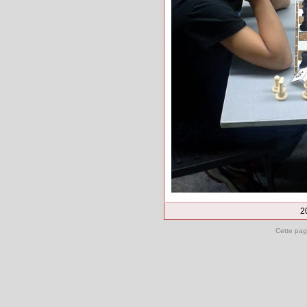
2
Cette pag