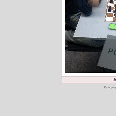
2
Cette pag