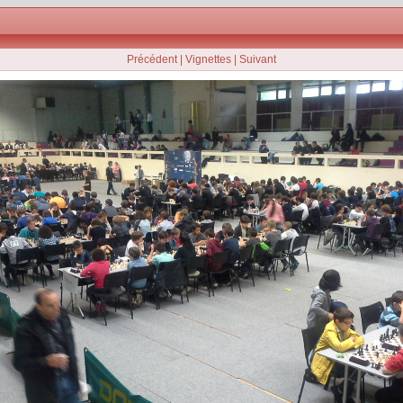
Précédent
|
Vignettes
|
Suivant