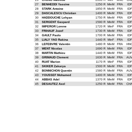
27
BENHEDDI Yassine
1250 R
MinM
FRA
IDF
28
STARK Antoine
1850 R
MinM
FRA
IDF
29
DASCALESCU Christian
1400 R
MinM
FRA
IDF
30
HADDOUCHE Lehyan
1750 R
MinM
FRA
IDF
31
SERGENT Gaspard
1590 R
MinM
FRA
IDF
32
IMPEROR Lorene
1720 R
MinF
FRA
IDF
33
FRIHAUF Jozef
1730 R
MinM
FRA
IDF
34
GAULT Paolo
1700 R
MinM
FRA
IDF
35
LIALY YAO Rakina
1440 R
MinF
FRA
IDF
36
LEFEBVRE Valentin
1480 R
MinM
FRA
HN
37
WENT Nicolas
1690 R
MinM
FRA
IDF
38
MARTIN Mathieu
1440 R
MinM
FRA
IDF
39
GRIMAUD Clement
1630 R
MinM
FRA
AU
40
RUAT Marion
1170 R
MinF
FRA
IDF
41
SKIKER Zakarya
1500 R
MinM
FRA
IDF
42
BONNICHON Quentin
1580 R
MinM
FRA
AU
43
YOUSSEF Mohamed
1400 R
MinM
FRA
IDF
44
ABBAS Adel
1370 R
MinM
FRA
IDF
45
DESAUTEZ Axel
1250 R
MinM
FRA
CH