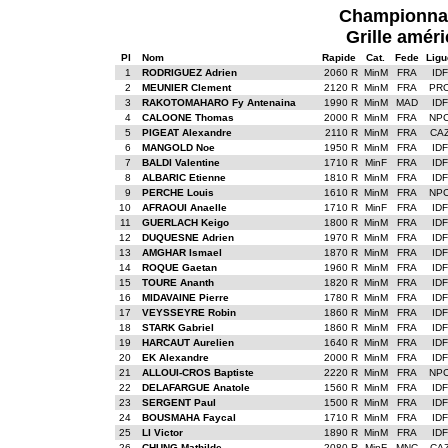
Championnat
Grille améri
Pl
Nom
Rapide
Cat.
Fede
Ligu
1
RODRIGUEZ Adrien
2060 R
MinM
FRA
IDF
2
MEUNIER Clement
2120 R
MinM
FRA
PR
3
RAKOTOMAHARO Fy Antenaina
1990 R
MinM
MAD
IDF
4
CALOONE Thomas
2000 R
MinM
FRA
NP
5
PIGEAT Alexandre
2110 R
MinM
FRA
CA
6
MANGOLD Noe
1950 R
MinM
FRA
IDF
7
BALDI Valentine
1710 R
MinF
FRA
IDF
8
ALBARIC Etienne
1810 R
MinM
FRA
IDF
9
PERCHE Louis
1610 R
MinM
FRA
NP
10
AFRAOUI Anaelle
1710 R
MinF
FRA
IDF
11
GUERLACH Keigo
1800 R
MinM
FRA
IDF
12
DUQUESNE Adrien
1970 R
MinM
FRA
IDF
13
AMGHAR Ismael
1870 R
MinM
FRA
IDF
14
ROQUE Gaetan
1960 R
MinM
FRA
IDF
15
TOURE Ananth
1820 R
MinM
FRA
IDF
16
MIDAVAINE Pierre
1780 R
MinM
FRA
IDF
17
VEYSSEYRE Robin
1860 R
MinM
FRA
IDF
18
STARK Gabriel
1860 R
MinM
FRA
IDF
19
HARCAUT Aurelien
1640 R
MinM
FRA
IDF
20
EK Alexandre
2000 R
MinM
FRA
IDF
21
ALLOUI-CROS Baptiste
2220 R
MinM
FRA
NP
22
DELAFARGUE Anatole
1560 R
MinM
FRA
IDF
23
SERGENT Paul
1500 R
MinM
FRA
IDF
24
BOUSMAHA Faycal
1710 R
MinM
FRA
IDF
25
LI Victor
1890 R
MinM
FRA
IDF
26
CHUNG Mathilde
2080 R
MinF
MNC
CA