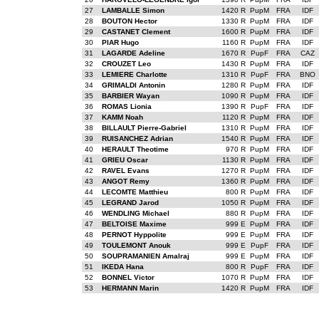
27
LAMBALLE Simon
1420 R
PupM
FRA
IDF
28
BOUTON Hector
1330 R
PupM
FRA
IDF
29
CASTANET Clement
1600 R
PupM
FRA
IDF
30
PIAR Hugo
1160 R
PupM
FRA
IDF
31
LAGARDE Adeline
1670 R
PupF
FRA
CAZ
32
CROUZET Leo
1430 R
PupM
FRA
IDF
33
LEMIERE Charlotte
1310 R
PupF
FRA
BNO
34
GRIMALDI Antonin
1280 R
PupM
FRA
IDF
35
BARBIER Wayan
1090 R
PupM
FRA
IDF
36
ROMAS Lionia
1390 R
PupF
FRA
IDF
37
KAMM Noah
1120 R
PupM
FRA
IDF
38
BILLAULT Pierre-Gabriel
1310 R
PupM
FRA
IDF
39
RUISANCHEZ Adrian
1540 R
PupM
FRA
IDF
40
HERAULT Theotime
970 R
PupM
FRA
IDF
41
GRIEU Oscar
1130 R
PupM
FRA
IDF
42
RAVEL Evans
1270 R
PupM
FRA
IDF
43
ANGOT Remy
1360 R
PupM
FRA
IDF
44
LECOMTE Matthieu
800 R
PupM
FRA
IDF
45
LEGRAND Jarod
1050 R
PupM
FRA
IDF
46
WENDLING Michael
880 R
PupM
FRA
IDF
47
BELTOISE Maxime
999 E
PupM
FRA
IDF
48
PERNOT Hyppolite
999 E
PupM
FRA
IDF
49
TOULEMONT Anouk
999 E
PupF
FRA
IDF
50
SOUPRAMANIEN Amalraj
999 E
PupM
FRA
IDF
51
IKEDA Hana
800 R
PupF
FRA
IDF
52
BONNEL Victor
1070 R
PupM
FRA
IDF
53
HERMANN Marin
1420 R
PupM
FRA
IDF