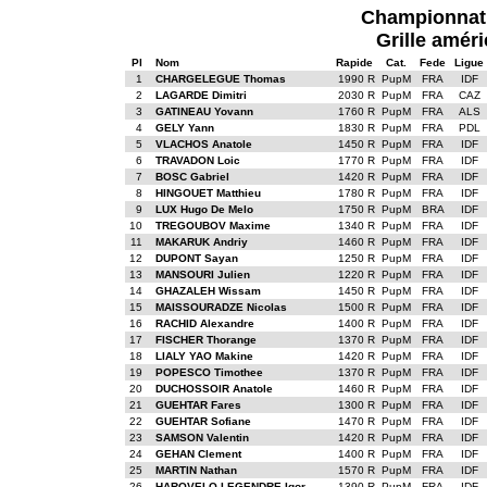
Championnat 
Grille améri
Pl
Nom
Rapide
Cat.
Fede
Ligue
1
CHARGELEGUE Thomas
1990 R
PupM
FRA
IDF
2
LAGARDE Dimitri
2030 R
PupM
FRA
CAZ
3
GATINEAU Yovann
1760 R
PupM
FRA
ALS
4
GELY Yann
1830 R
PupM
FRA
PDL
5
VLACHOS Anatole
1450 R
PupM
FRA
IDF
6
TRAVADON Loic
1770 R
PupM
FRA
IDF
7
BOSC Gabriel
1420 R
PupM
FRA
IDF
8
HINGOUET Matthieu
1780 R
PupM
FRA
IDF
9
LUX Hugo De Melo
1750 R
PupM
BRA
IDF
10
TREGOUBOV Maxime
1340 R
PupM
FRA
IDF
11
MAKARUK Andriy
1460 R
PupM
FRA
IDF
12
DUPONT Sayan
1250 R
PupM
FRA
IDF
13
MANSOURI Julien
1220 R
PupM
FRA
IDF
14
GHAZALEH Wissam
1450 R
PupM
FRA
IDF
15
MAISSOURADZE Nicolas
1500 R
PupM
FRA
IDF
16
RACHID Alexandre
1400 R
PupM
FRA
IDF
17
FISCHER Thorange
1370 R
PupM
FRA
IDF
18
LIALY YAO Makine
1420 R
PupM
FRA
IDF
19
POPESCO Timothee
1370 R
PupM
FRA
IDF
20
DUCHOSSOIR Anatole
1460 R
PupM
FRA
IDF
21
GUEHTAR Fares
1300 R
PupM
FRA
IDF
22
GUEHTAR Sofiane
1470 R
PupM
FRA
IDF
23
SAMSON Valentin
1420 R
PupM
FRA
IDF
24
GEHAN Clement
1400 R
PupM
FRA
IDF
25
MARTIN Nathan
1570 R
PupM
FRA
IDF
26
HAROVELO-LEGENDRE Igor
1390 R
PupM
FRA
IDF