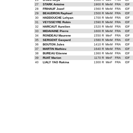
27
STARK Antoine
1900 R
MinM
FRA
IDF
28
FRIHAUF Jozef
1560 R
MinM
FRA
IDF
29
BEAUDRON Raphael
1500 R
MinM
FRA
IDF
30
HADDOUCHE Lehyan
1700 R
MinM
FRA
IDF
31
VEYSSEYRE Robin
1590 R
MinM
FRA
IDF
32
HARCAUT Aurelien
1520 R
MinM
FRA
IDF
33
MIDAVAINE Pierre
1600 R
MinM
FRA
IDF
34
RONDEAU Maurene
1550 R
MinF
FRA
IDF
35
SERGENT Gaspard
1580 R
MinM
FRA
IDF
36
BOUTON Jules
1410 R
MinM
FRA
IDF
37
MARTIN Mathieu
1640 R
MinM
FRA
IDF
38
BUREAU Etienne
1360 R
MinM
FRA
IDF
39
RUAT Marion
1170 R
MinF
FRA
IDF
40
LIALY YAO Rakina
1300 R
MinF
FRA
IDF