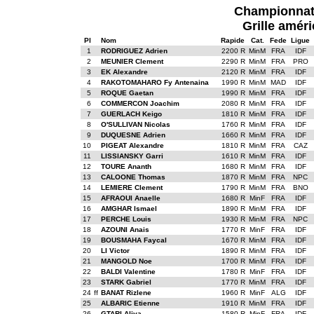
Championnat 
Grille améri
Pl
Nom
Rapide
Cat.
Fede
Ligue
1
RODRIGUEZ Adrien
2200 R
MinM
FRA
IDF
2
MEUNIER Clement
2290 R
MinM
FRA
PRO
3
EK Alexandre
2120 R
MinM
FRA
IDF
4
RAKOTOMAHARO Fy Antenaina
1990 R
MinM
MAD
IDF
5
ROQUE Gaetan
1990 R
MinM
FRA
IDF
6
COMMERCON Joachim
2080 R
MinM
FRA
IDF
7
GUERLACH Keigo
1810 R
MinM
FRA
IDF
8
O'SULLIVAN Nicolas
1760 R
MinM
FRA
IDF
9
DUQUESNE Adrien
1660 R
MinM
FRA
IDF
10
PIGEAT Alexandre
1810 R
MinM
FRA
CAZ
11
LISSIANSKY Garri
1610 R
MinM
FRA
IDF
12
TOURE Ananth
1680 R
MinM
FRA
IDF
13
CALOONE Thomas
1870 R
MinM
FRA
NPC
14
LEMIERE Clement
1790 R
MinM
FRA
BNO
15
AFRAOUI Anaelle
1680 R
MinF
FRA
IDF
16
AMGHAR Ismael
1890 R
MinM
FRA
IDF
17
PERCHE Louis
1930 R
MinM
FRA
NPC
18
AZOUNI Anais
1770 R
MinF
FRA
IDF
19
BOUSMAHA Faycal
1670 R
MinM
FRA
IDF
20
LI Victor
1890 R
MinM
FRA
IDF
21
MANGOLD Noe
1700 R
MinM
FRA
IDF
22
BALDI Valentine
1780 R
MinF
FRA
IDF
23
STARK Gabriel
1770 R
MinM
FRA
IDF
24
ff
BANAT Rizlene
1960 R
MinF
ALG
IDF
25
ALBARIC Etienne
1910 R
MinM
FRA
IDF
26
GTARI Aliya
1580 R
MinF
FRA
IDF