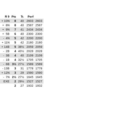
R 9
Pts
Tr.
Perf
+ 10N
8
40
2603
2603
+ 8N
8
40
2587
2587
+ 9N
7
41
2434
2434
+ 5B
6
40
2300
2300
- 4N
5
42
2200
2200
+ 11N
5
42
2180
2180
+ 14B
5
38½
2059
2059
- 2B
4
40½
2028
2028
- 3B
4
40
2109
2109
- 1B
4
32½
1705
1705
- 6B
3½
27½
1589
1589
- 13B
3
31
1778
1778
+ 12N
3
29
1590
1590
- 7N
2½
27½
1645
1645
EXE
2
29½
1527
1527
2
27
1932
1932