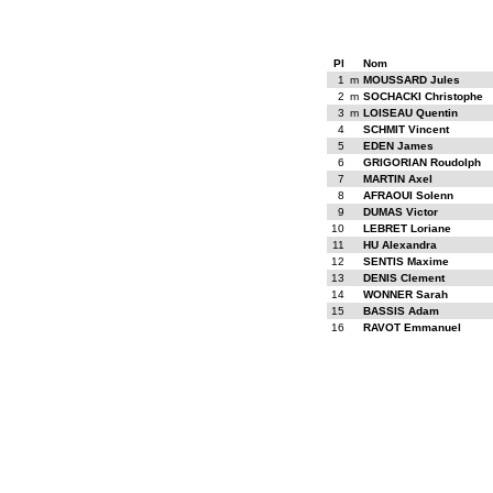
Pl
Nom
1
m
MOUSSARD Jules
2
m
SOCHACKI Christophe
3
m
LOISEAU Quentin
4
SCHMIT Vincent
5
EDEN James
6
GRIGORIAN Roudolph
7
MARTIN Axel
8
AFRAOUI Solenn
9
DUMAS Victor
10
LEBRET Loriane
11
HU Alexandra
12
SENTIS Maxime
13
DENIS Clement
14
WONNER Sarah
15
BASSIS Adam
16
RAVOT Emmanuel