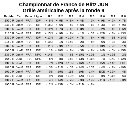
Championnat de France de Blitz JUN
Grille américaine après la ronde 9
Rapide
Cat.
Fede
Ligue
R 1
R 2
R 3
R 4
R 5
R 6
R 7
R 8
2550 R
JunM
FRA
IDF
+ 8N
+ 6B
+ 3N
+ 4B
- 2N
+ 9B
+ 5N
+ 7B
2490 R
JunM
FRA
IDF
+ 16B
+ 5N
- 4B
+ 6N
+ 1B
+ 3B
+ 7N
+ 9B
2360 R
JunM
FRA
IDF
+ 12N
+ 7B
- 1B
+ 8N
+ 5B
- 2N
+ 4B
+ 6N
2130 R
JunM
FRA
IDF
+ 15N
+ 9B
+ 2N
- 1N
- 6B
+ 12B
- 3N
+ 13N
2310 R
JunM
FRA
IDF
+ 13N
- 2B
+ 12N
+ 7B
- 3N
+ 6B
- 1B
+ 14N
2160 R
JunM
FRA
IDF
+ 10B
- 1N
+ 16B
- 2B
+ 4N
- 5N
+ 8B
- 3B
2020 R
JunM
FRA
IDF
+ 11B
- 3N
+ 15B
- 5N
+ 8B
+ 10N
- 2B
- 1N
1950 R
JunF
FRA
IDF
- 1B
+ 10N
+ 9N
- 3B
- 7N
+ 14B
- 6N
+ 15B
2360 R
JunM
FRA
NPC
+ 14B
- 4N
- 8B
+ 15N
+ 16B
- 1N
+ 12B
- 2N
1550 R
JunF
FRA
NPC
- 6N
- 8B
- 14B
+ 13N
+ 11N
- 7B
EXE
+ 12N
1390 R
JunF
FRA
IDF
- 7N
- 12B
+ 13N
- 16N
- 10B
+ 15N
= 14B
EXE
1880 R
JunM
FRA
IDF
- 3B
+ 11N
- 5B
+ 14N
+ 15B
- 4N
- 9N
- 10B
1610 R
JunM
FRA
IDF
- 5B
- 16N
- 11B
- 10B
- 14N
EXE
+ 15N
- 4B
1690 R
JunF
FRA
IDF
- 9N
- 15B
+ 10N
- 12B
+ 13B
- 8N
= 11N
- 5B
1399 E
JunM
GRE
IDF
- 4B
+ 14N
- 7N
- 9B
- 12N
- 11B
- 13B
- 8N
1950 R
JunM
FRA
IDF
- 2N
+ 13B
- 6N
+ 11B
- 9N