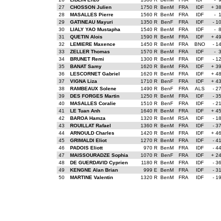
27
CHOSSON Julien
1750 R
BenM
FRA
IDF
+ 3
28
MASALLES Pierre
1560 R
BenM
FRA
IDF
- 
29
GATINEAU Mayuri
1350 R
BenF
FRA
IDF
- 1
30
LIALY YAO Mustapha
1540 R
BenM
FRA
IDF
- 
31
QUETIN Alois
1590 R
BenM
FRA
IDF
+ 4
32
LEMIERE Maxence
1450 R
BenM
FRA
BNO
- 1
33
ZELLER Thomas
1570 R
BenM
FRA
IDF
- 
34
BRUNET Remi
1300 R
BenM
FRA
IDF
- 1
35
BANAT Samy
1620 R
BenM
FRA
IDF
+ 3
36
LESCORNET Gabriel
1620 R
BenM
FRA
IDF
+ 4
37
VIGNA Liza
1710 R
BenF
FRA
IDF
+ 4
38
RAMBEAUX Solene
1490 R
BenF
FRA
ALS
- 2
39
DES FORGES Martin
1250 R
BenM
FRA
IDF
- 3
40
MASALLES Coralie
1510 R
BenF
FRA
IDF
- 2
41
LE Tuan Anh
1640 R
BenM
FRA
IDF
+ 4
42
BAROA Hamza
1320 R
BenM
RSA
IDF
- 1
43
ROUILLAT Rafael
1360 R
BenM
FRA
IDF
- 3
44
ARNOULD Charles
1420 R
BenM
FRA
IDF
+ 4
45
GRIMALDI Eliot
1270 R
BenM
FRA
IDF
- 4
46
PADOIS Eliott
970 R
BenM
FRA
IDF
- 4
47
MAISSOURADZE Sophia
1070 R
BenF
FRA
IDF
+ 2
48
DE GUERDAVID Cyprien
1180 R
BenM
FRA
IDF
- 3
49
KENGNE Alan Brian
999 E
BenM
FRA
IDF
- 3
50
MARTINE Valentin
1320 R
BenM
FRA
IDF
- 1