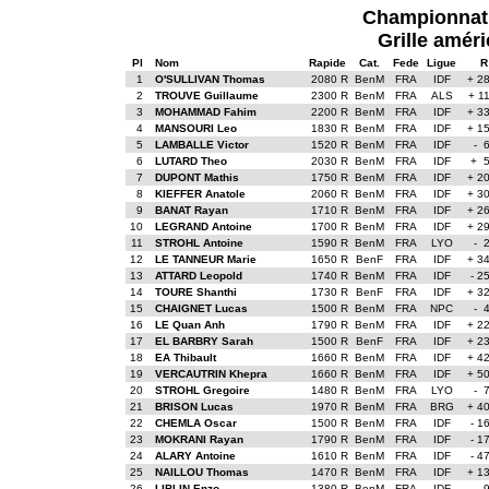
Championnat 
Grille améri
Pl
Nom
Rapide
Cat.
Fede
Ligue
R
1
O'SULLIVAN Thomas
2080 R
BenM
FRA
IDF
+ 2
2
TROUVE Guillaume
2300 R
BenM
FRA
ALS
+ 1
3
MOHAMMAD Fahim
2200 R
BenM
FRA
IDF
+ 3
4
MANSOURI Leo
1830 R
BenM
FRA
IDF
+ 1
5
LAMBALLE Victor
1520 R
BenM
FRA
IDF
- 
6
LUTARD Theo
2030 R
BenM
FRA
IDF
+ 
7
DUPONT Mathis
1750 R
BenM
FRA
IDF
+ 2
8
KIEFFER Anatole
2060 R
BenM
FRA
IDF
+ 3
9
BANAT Rayan
1710 R
BenM
FRA
IDF
+ 2
10
LEGRAND Antoine
1700 R
BenM
FRA
IDF
+ 2
11
STROHL Antoine
1590 R
BenM
FRA
LYO
- 
12
LE TANNEUR Marie
1650 R
BenF
FRA
IDF
+ 3
13
ATTARD Leopold
1740 R
BenM
FRA
IDF
- 2
14
TOURE Shanthi
1730 R
BenF
FRA
IDF
+ 3
15
CHAIGNET Lucas
1500 R
BenM
FRA
NPC
- 
16
LE Quan Anh
1790 R
BenM
FRA
IDF
+ 2
17
EL BARBRY Sarah
1500 R
BenF
FRA
IDF
+ 2
18
EA Thibault
1660 R
BenM
FRA
IDF
+ 4
19
VERCAUTRIN Khepra
1660 R
BenM
FRA
IDF
+ 5
20
STROHL Gregoire
1480 R
BenM
FRA
LYO
- 
21
BRISON Lucas
1970 R
BenM
FRA
BRG
+ 4
22
CHEMLA Oscar
1500 R
BenM
FRA
IDF
- 1
23
MOKRANI Rayan
1790 R
BenM
FRA
IDF
- 1
24
ALARY Antoine
1610 R
BenM
FRA
IDF
- 4
25
NAILLOU Thomas
1470 R
BenM
FRA
IDF
+ 1
26
LIBLIN Enzo
1380 R
BenM
FRA
IDF
- 