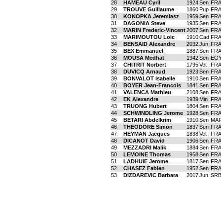
28
HAMEAU Cyril
1924
Sen
FR
29
TROUVE Guillaume
1860
Pup
FR
30
KONOPKA Jeremiasz
1959
Sen
FR
31
DAGONIA Steve
1935
Sen
FR
32
MARIN Frederic-Vincent
2007
Sen
FR
33
MARIMOUTOU Loic
1910
Cad
FR
34
BENSAID Alexandre
2032
Jun
FR
35
BEX Emmanuel
1887
Sen
FR
36
MOUSA Medhat
1942
Sen
EG
37
CHITRIT Norbert
1795
Vet
FR
38
DUVICQ Arnaud
1923
Sen
FR
39
BONVALOT Isabelle
1910
Sen
FR
40
BOYER Jean-Francois
1841
Sen
FR
41
VALENCA Mathieu
2108
Sen
FR
42
EK Alexandre
1939
Min
FR
43
TRUONG Hubert
1804
Sen
FR
44
SCHWINDLING Jerome
1928
Sen
FR
45
BETARI Abdelkrim
1910
Sen
MA
46
THEODORE Simon
1837
Sen
FR
47
HEYMAN Jacques
1838
Vet
FR
48
DICANOT David
1906
Sen
FR
49
MEZZADRI Malik
1884
Sen
FR
50
LEMOINE Thomas
1958
Sen
FR
51
LADHUIE Jerome
1817
Sen
FR
52
CHASEZ Fabien
1952
Sen
FR
53
DIZDAREVIC Barbara
2017
Jun
SR