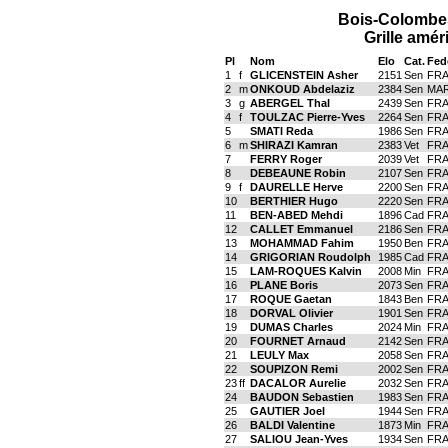
Bois-Colombes
Grille amér
Pl
Nom
Elo
Cat.
Fed
1
f
GLICENSTEIN Asher
2151
Sen
FR
2
m
ONKOUD Abdelaziz
2384
Sen
MA
3
g
ABERGEL Thal
2439
Sen
FR
4
f
TOULZAC Pierre-Yves
2264
Sen
FR
5
SMATI Reda
1986
Sen
FR
6
m
SHIRAZI Kamran
2383
Vet
FR
7
FERRY Roger
2039
Vet
FR
8
DEBEAUNE Robin
2107
Sen
FR
9
f
DAURELLE Herve
2200
Sen
FR
10
BERTHIER Hugo
2220
Sen
FR
11
BEN-ABED Mehdi
1896
Cad
FR
12
CALLET Emmanuel
2186
Sen
FR
13
MOHAMMAD Fahim
1950
Ben
FR
14
GRIGORIAN Roudolph
1985
Cad
FR
15
LAM-ROQUES Kalvin
2008
Min
FR
16
PLANE Boris
2073
Sen
FR
17
ROQUE Gaetan
1843
Ben
FR
18
DORVAL Olivier
1901
Sen
FR
19
DUMAS Charles
2024
Min
FR
20
FOURNET Arnaud
2142
Sen
FR
21
LEULY Max
2058
Sen
FR
22
SOUPIZON Remi
2002
Sen
FR
23
ff
DACALOR Aurelie
2032
Sen
FR
24
BAUDON Sebastien
1983
Sen
FR
25
GAUTIER Joel
1944
Sen
FR
26
BALDI Valentine
1873
Min
FR
27
SALIOU Jean-Yves
1934
Sen
FR