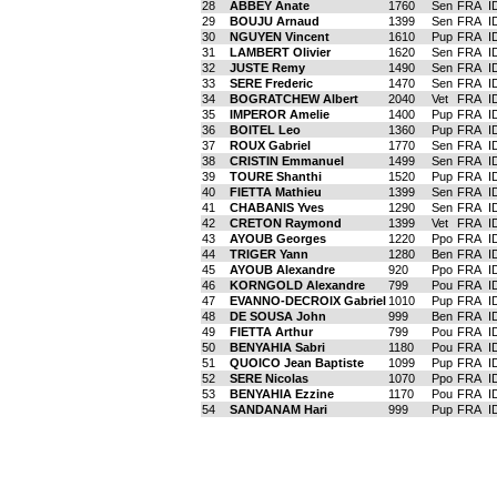
28
ABBEY Anate
1760
Sen
FRA
I
29
BOUJU Arnaud
1399
Sen
FRA
I
30
NGUYEN Vincent
1610
Pup
FRA
I
31
LAMBERT Olivier
1620
Sen
FRA
I
32
JUSTE Remy
1490
Sen
FRA
I
33
SERE Frederic
1470
Sen
FRA
I
34
BOGRATCHEW Albert
2040
Vet
FRA
I
35
IMPEROR Amelie
1400
Pup
FRA
I
36
BOITEL Leo
1360
Pup
FRA
I
37
ROUX Gabriel
1770
Sen
FRA
I
38
CRISTIN Emmanuel
1499
Sen
FRA
I
39
TOURE Shanthi
1520
Pup
FRA
I
40
FIETTA Mathieu
1399
Sen
FRA
I
41
CHABANIS Yves
1290
Sen
FRA
I
42
CRETON Raymond
1399
Vet
FRA
I
43
AYOUB Georges
1220
Ppo
FRA
I
44
TRIGER Yann
1280
Ben
FRA
I
45
AYOUB Alexandre
920
Ppo
FRA
I
46
KORNGOLD Alexandre
799
Pou
FRA
I
47
EVANNO-DECROIX Gabriel
1010
Pup
FRA
I
48
DE SOUSA John
999
Ben
FRA
I
49
FIETTA Arthur
799
Pou
FRA
I
50
BENYAHIA Sabri
1180
Pou
FRA
I
51
QUOICO Jean Baptiste
1099
Pup
FRA
I
52
SERE Nicolas
1070
Ppo
FRA
I
53
BENYAHIA Ezzine
1170
Pou
FRA
I
54
SANDANAM Hari
999
Pup
FRA
I