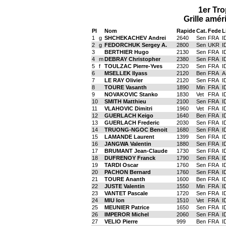
1er Tr
Grille amér
Pl
Nom
Rapide
Cat.
Fede
L
1
g
SHCHEKACHEV Andrei
2640
Sen
FRA
I
2
g
FEDORCHUK Sergey A.
2800
Sen
UKR
I
3
BERTHIER Hugo
2130
Sen
FRA
I
4
m
DEBRAY Christopher
2380
Sen
FRA
I
5
f
TOULZAC Pierre-Yves
2320
Sen
FRA
I
6
MSELLEK Ilyass
2120
Ben
FRA
A
7
LE RAY Olivier
2120
Sen
FRA
I
8
TOURE Vasanth
1890
Min
FRA
I
9
NOVAKOVIC Stanko
1830
Vet
FRA
I
10
SMITH Matthieu
2100
Sen
FRA
I
11
VLAHOVIC Dimitri
1960
Vet
FRA
I
12
GUERLACH Keigo
1640
Ben
FRA
I
13
GUERLACH Frederic
2030
Sen
FRA
I
14
TRUONG-NGOC Benoit
1680
Sen
FRA
I
15
LAMANDE Laurent
1399
Sen
FRA
I
16
JANGWA Valentin
1880
Sen
FRA
I
17
BRUMANT Jean-Claude
1730
Sen
FRA
I
18
DUFRENOY Franck
1790
Sen
FRA
I
19
TARDI Oscar
1760
Sen
FRA
I
20
PACHON Bernard
1760
Sen
FRA
I
21
TOURE Ananth
1600
Ben
FRA
I
22
JUSTE Valentin
1550
Min
FRA
I
23
VANTET Pascale
1720
Sen
FRA
I
24
MIU Ion
1510
Vet
FRA
I
25
MEUNIER Patrice
1650
Sen
FRA
I
26
IMPEROR Michel
2060
Sen
FRA
I
27
VELIO Pierre
999
Ben
FRA
I