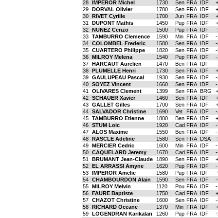
28
IMPEROR Michel
1730
Sen
FRA
IDF
29
DORVAL Olivier
1780
Sen
FRA
IDF
30
RIVET Cyrille
1700
Jun
FRA
IDF
31
DUPONT Mathis
1450
Pup
FRA
IDF
32
NUNEZ Cenzo
1500
Pup
FRA
IDF
33
TAMBURRO Clemence
1590
Min
FRA
IDF
34
COLOMBEL Frederic
1580
Sen
FRA
IDF
35
CUARTERO Philippe
1820
Sen
FRA
IDF
36
MILROY Melena
1540
Pup
FRA
IDF
37
HARCAUT Aurelien
1470
Ben
FRA
IDF
38
PLUMELLE Henri
1730
Sen
FRA
IDF
39
GAULUPEAU Pascal
1930
Sen
FRA
IDF
40
SOYEZ Vincent
1660
Sen
FRA
IDF
41
OLIVARES Clement
1399
Sen
FRA
BRG
42
SCHAUER Xavier
1460
Sen
FRA
IDF
43
GALLET Gilles
1700
Sen
FRA
IDF
44
SALVADOR Christine
1690
Vet
FRA
IDF
45
TAMBURRO Etienne
1800
Ben
FRA
IDF
46
STUM Loic
1920
Cad
FRA
IDF
47
ALOS Maxime
1550
Ben
FRA
IDF
48
RASCLE Adeline
1580
Sen
FRA
DSA
49
MERCIER Cedric
1600
Min
FRA
IDF
50
CAQUELARD Jeremy
1670
Cad
FRA
IDF
51
BRUMANT Jean-Claude
1890
Sen
FRA
IDF
52
EL ARRASSI Amyne
1620
Pup
FRA
IDF
53
IMPEROR Amelie
1580
Pup
FRA
IDF
54
CHAMBOURDON Alain
1590
Sen
FRA
IDF
55
MILROY Melvin
1120
Pou
FRA
IDF
56
FAURE Baptiste
1750
Cad
FRA
IDF
57
CHAZOT Christine
1600
Sen
FRA
IDF
58
RICHARD Oceane
1370
Min
FRA
IDF
59
LOGENDRAN Karikalan
1260
Pup
FRA
IDF