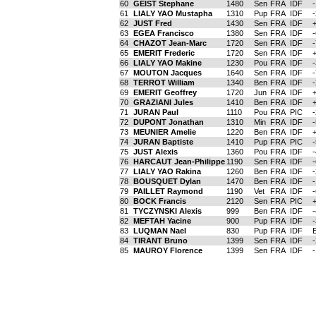
60
GEIST Stephane
1480
Sen
FRA
IDF
61
LIALY YAO Mustapha
1310
Pup
FRA
IDF
62
JUST Fred
1430
Sen
FRA
IDF
63
EGEA Francisco
1380
Sen
FRA
IDF
64
CHAZOT Jean-Marc
1720
Sen
FRA
IDF
65
EMERIT Frederic
1720
Sen
FRA
IDF
66
LIALY YAO Makine
1230
Pou
FRA
IDF
67
MOUTON Jacques
1640
Sen
FRA
IDF
68
TERROT William
1340
Ben
FRA
IDF
69
EMERIT Geoffrey
1720
Jun
FRA
IDF
70
GRAZIANI Jules
1410
Ben
FRA
IDF
71
JURAN Paul
1110
Pou
FRA
PIC
72
DUPONT Jonathan
1310
Min
FRA
IDF
73
MEUNIER Amelie
1220
Ben
FRA
IDF
74
JURAN Baptiste
1410
Pup
FRA
PIC
75
JUST Alexis
1360
Pou
FRA
IDF
76
HARCAUT Jean-Philippe
1190
Sen
FRA
IDF
77
LIALY YAO Rakina
1260
Ben
FRA
IDF
78
BOUSQUET Dylan
1470
Ben
FRA
IDF
79
PAILLET Raymond
1190
Vet
FRA
IDF
80
BOCK Francis
2120
Sen
FRA
PIC
81
TYCZYNSKI Alexis
999
Ben
FRA
IDF
82
MEFTAH Yacine
900
Pup
FRA
IDF
83
LUQMAN Nael
830
Pup
FRA
IDF
84
TIRANT Bruno
1399
Sen
FRA
IDF
85
MAUROY Florence
1399
Sen
FRA
IDF