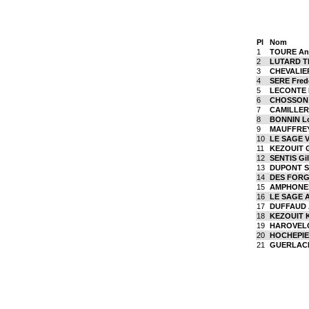
Pl
Nom
1
TOURE An
2
LUTARD T
3
CHEVALIER
4
SERE Fred
5
LECONTE N
6
CHOSSON 
7
CAMILLERI
8
BONNIN L
9
MAUFFREY 
10
LE SAGE V
11
KEZOUIT G
12
SENTIS Gil
13
DUPONT S
14
DES FORGE
15
AMPHONES
16
LE SAGE A
17
DUFFAUD A
18
KEZOUIT K
19
HAROVELO
20
HOCHEPIE
21
GUERLACH