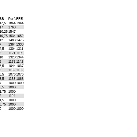
SB
Perf.
FFE
12,5
1864
1944
17
1768
10,25
1547
10,75
1534
1652
12
1483
1475
7
1364
1338
4,5
1304
1311
5
1121
1109
10
1328
1344
8
1179
1142
8,5
1044
1037
3
1152
1132
5,5
1076
1076
3,5
1133
1068
4
1000
1000
3,5
1000
1,75
1000
2
1194
1,5
1000
0,75
1000
0
1000
1000