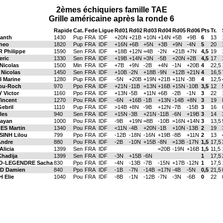
2èmes échiquiers famille TAE
Grille américaine après la ronde 6
Rapide
Cat.
Fede
Ligue
Rd01
Rd02
Rd03
Rd04
Rd05
Rd06
Pts
Tr.
anth
1430
Pup
FRA
IDF
+20N
+21B
+10N
+14N
+5B
+9B
6
13
heo
1820
Pup
FRA
IDF
+16N
+6B
+5N
+3B
+9N
-4N
5
20
 Philippe
1590
Sen
FRA
IDF
+18B
+12N
=4B
-2N
+21B
+7N
4,5
19
eric
1330
Sen
FRA
IDF
+19B
+14N
=3N
-5B
+20N
+2B
4,5
17
icolas
1500
Min
FRA
IDF
+7B
+9N
-2B
+4N
-1N
+20B
4
22,5
Nicolas
1450
Sen
FRA
IDF
+10B
-2N
+18B
-9N
+12B
+21N
4
16,5
 Marine
1280
Pup
FRA
IDF
-5N
+20B
+19N
+21B
+11N
-3B
4
12,5
ou-Roch
970
Ppo
FRA
IDF
+21N
-11B
=13N
+16B
+15N
-10B
3,5
12
Victor
1160
Ppo
FRA
IDF
+13N
-5B
+11N
+6B
-2B
-1N
3
22
incent
1270
Pou
FRA
IDF
-6N
+16B
-1B
+13N
-14B
+8N
3
19
ebril
1110
Pup
FRA
IDF
>14B
+8N
-9B
+12N
-7B
-15B
3
16
les
940
Sen
FRA
IDF
+15N
-3B
+21N
-11B
-6N
+19B
3
14
ayan
1000
Pou
FRA
IDF
-9B
+19N
=8B
-10B
=16N
+14N
3
13,5
S Martin
1340
Pou
FRA
IDF
<11N
-4B
+20N
-1B
+10N
-13B
2
19
INH Lilou
799
Ppo
FRA
IDF
-12B
-18N
-16N
+19B
-8B
+11N
2
13
ndre
880
Pou
FRA
IDF
-2B
-10N
+15B
-8N
=13B
-17N
1,5
17,5
licia
1399
Sen
FRA
IDF
=20B
-19N
+16B
1,5
11,5
hadija
1399
Sen
FRA
IDF
-3N
+15B
-6N
1
17,5
-LEGENDRE Sacha
830
Ppo
FRA
IDF
-4N
-13B
-7B
-15N
+17B
-12N
1
17,5
D Damien
840
Ppo
FRA
IDF
-1B
-7N
-14B
=17N
-4B
-5N
0,5
21,5
 Elie
1040
Pou
FRA
IDF
-8B
-1N
-12B
-7N
-3N
-6B
0
22