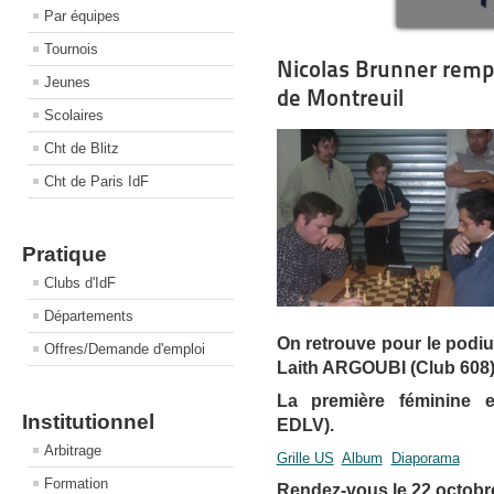
Par équipes
Tournois
Nicolas Brunner rempo
Jeunes
de Montreuil
Scolaires
Cht de Blitz
Cht de Paris IdF
Pratique
Clubs d'IdF
Départements
On retrouve pour le pod
Offres/Demande d'emploi
Laith ARGOUBI (Club 608)
La première féminine 
Institutionnel
EDLV).
Arbitrage
Grille US
Album
Diaporama
Formation
Rendez-vous le 22 octobre