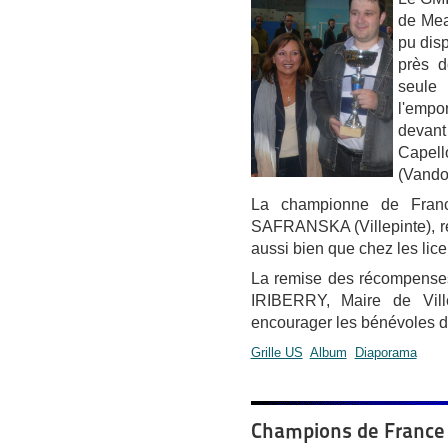
de Meau
pu dis
près d
seule 
l'empor
devant
Cape
(Vando
La championne de France
SAFRANSKA (Villepinte), rem
aussi bien que chez les lice
La remise des récompense
IRIBERRY, Maire de Villep
encourager les bénévoles du
Grille US
Album
Diaporama
Champions de France