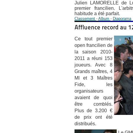
Julien LAMORELLE de Lut
premier francilien. L'a
habitude a été parfait.
Classement
-
Album
-
Diaporama
Affluence record au 1
Ce tout premier
open francilien de
la saison 2010-
2011 a réuni 153
joueurs. Avec 8
Grands maîtres, 4
MI et 3 Maîtres
Fide, les
organisateurs
avaient de quoi
être comblés.
Plus de 3.200 €
de prix ont été
distribués.
Le GM