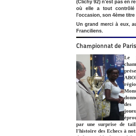
(Clichy 92) n'est pas en re
où elle a tout contrôl
l'occasion, son 4ème titr
Un grand merci à eux, a
Franciliens.
Championnat de Paris
Le 
cham
prés
ABOM
régi
Mon
donn
des 
joue
épro
par une surprise de tai
l'histoire des Echecs à not