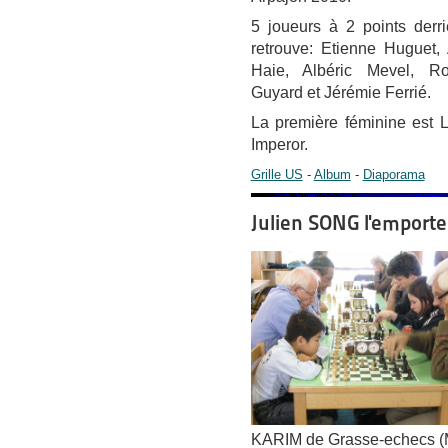
5 joueurs à 2 points derri
retrouve: Etienne Huguet,
Haie, Albéric Mevel, Ro
Guyard et Jérémie Ferrié.
La première féminine est 
Imperor.
Grille US
-
Album
-
Diaporama
Julien SONG l'emport
KARIM de Grasse-echecs (M