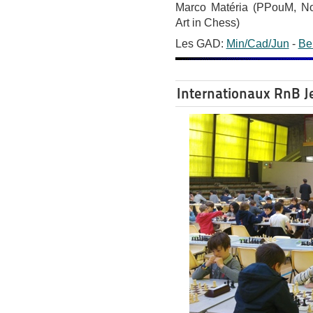
Marco Matéria (PPouM, N
Art in Chess)
Les GAD:
Min/Cad/Jun
-
Be
Internationaux RnB J