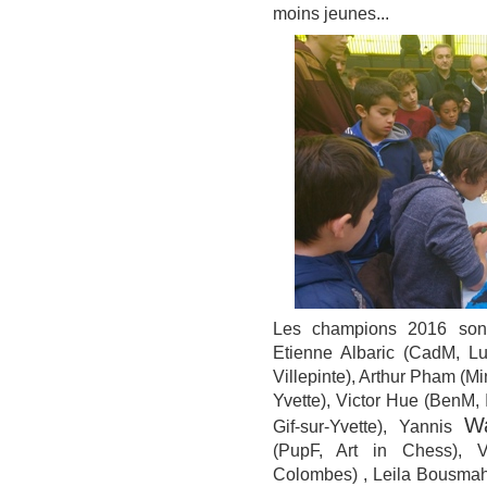
moins jeunes...
Les champions 2016 sont 
Etienne Albaric (CadM, Lu
Villepinte), Arthur Pham (Mi
Yvette), Victor Hue (BenM, 
Wa
Gif-sur-Yvette), Yannis
(PupF, Art in Chess), V
Colombes) , Leila Bousmaha 