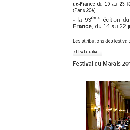
de-France
du 19 au 23 f
(Paris 20è).
ème
- la 93
édition d
France
, du 14 au 22 j
Les attributions des festiv
Lire la suite...
Festival du Marais 201