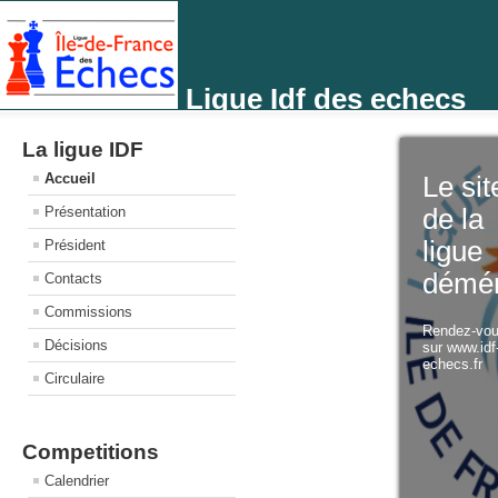
Ligue Idf des echecs
La ligue IDF
Accueil
Le sit
Présentation
de la
ligue
Président
démé
Contacts
Commissions
Rendez-vo
Décisions
sur www.idf
echecs.fr
Circulaire
Competitions
Calendrier