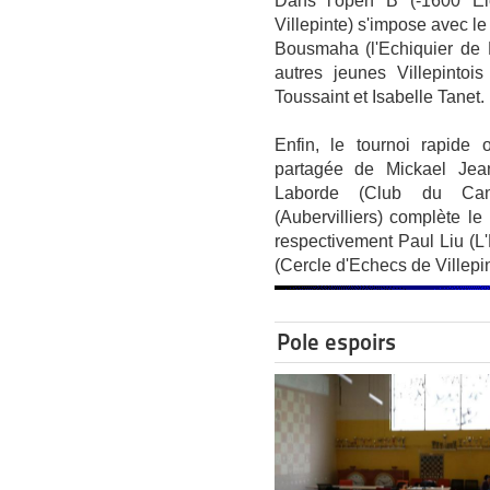
Dans l'open B (-1600 Elo
Villepinte) s'impose avec le 
Bousmaha (l'Echiquier de 
autres jeunes Villepintoi
Toussaint et Isabelle Tanet.
Enfin, le tournoi rapide 
partagée de Mickael Jea
Laborde (Club du Cana
(Aubervilliers) complète l
respectivement Paul Liu (L
(Cercle d'Echecs de Villepin
Pole espoirs