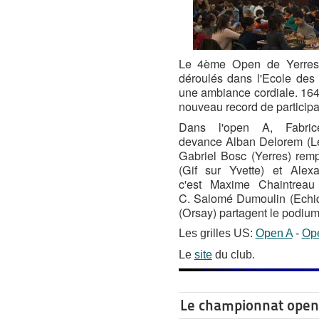
Le 4ème Open de Yerres 
déroulés dans l'Ecole de
une ambiance cordiale. 164 
nouveau record de participa
Dans l'open A, Fabric
devance Alban Delorem (Le
Gabriel Bosc (Yerres) rem
(Gif sur Yvette) et Alex
c'est Maxime Chaintreau 
C. Salomé Dumoulin (Echiq
(Orsay) partagent le podium
Les grilles US:
Open A
-
Op
Le
site
du club.
Le championnat open