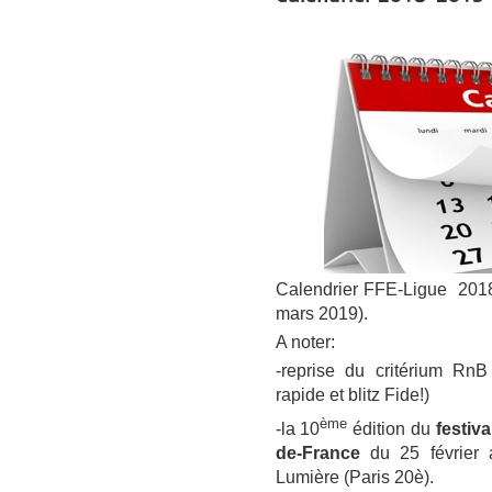
Calendrier FFE-Ligue 20
mars 2019).
A noter:
-reprise du critérium RnB
rapide et blitz Fide!)
ème
-la 10
édition du
festiva
de-France
du 25 févrie
Lumière (Paris 20è).