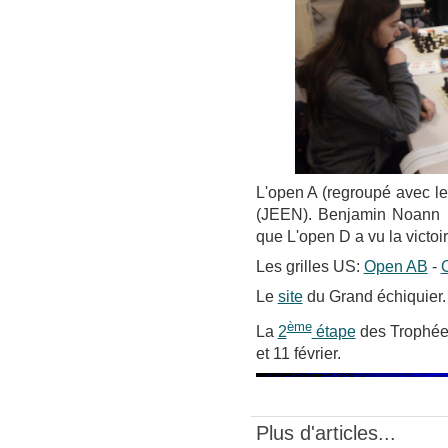
L'open A (regroupé avec le
(JEEN). Benjamin Noann F
que L'open D a vu la vict
Les grilles US:
Open AB
-
Le
site
du Grand échiquier.
ème
La
2
étape
des Trophées
et 11 février.
Plus d'articles...