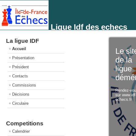
Ligue Idf des echecs
La ligue IDF
Accueil
Le sit
Présentation
de la
ligue
Président
démé
Contacts
Commissions
Rendez-vo
Décisions
sur www.idf
echecs.fr
Circulaire
Competitions
Calendrier