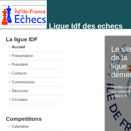
Ligue Idf des echecs
La ligue IDF
Accueil
Le sit
Présentation
de la
ligue
Président
démé
Contacts
Commissions
Rendez-vo
Décisions
sur www.idf
echecs.fr
Circulaire
Competitions
Calendrier