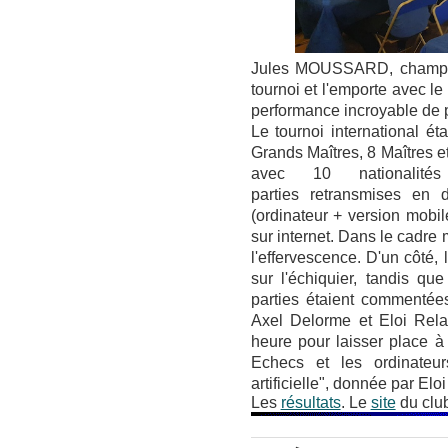
Jules MOUSSARD, champion
tournoi et l'emporte avec l
performance incroyable de p
Le tournoi international éta
Grands Maîtres, 8 Maîtres et
avec 10 nationalité
parties retransmises en d
(ordinateur + version mobil
sur internet. Dans le cadre 
l'effervescence. D'un côté,
sur l'échiquier, tandis qu
parties étaient commentée
Axel Delorme et Eloi Rela
heure pour laisser place 
Echecs et les ordinateurs
artificielle", donnée par El
Les
résultats
. Le
site
du clu