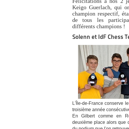
Félicitations à nos 2 j
Keigo Guerlach, qui on
champion respectif, éta
de tous les particip
différents champions !
Solenn et IdF Chess T
L'Île-de-France conserve le
troisième année consécutiv
En Gilbert comme en Rob
deuxième place alors que da
du podium que l'on retrouv