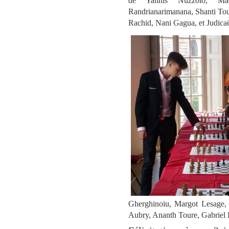
de Yannis Nuzzolo, Mad
Randrianarimanana, Shanti To
Rachid, Nani Gagua, et Judicaë
Gherghinoiu, Margot Lesage,
Aubry, Ananth Toure, Gabriel B