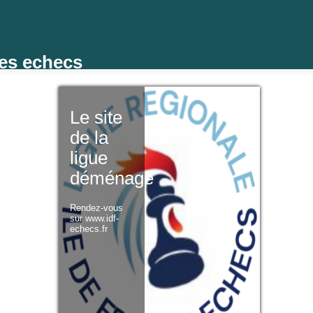
des echecs
Le site
de la
ligue
déménage
Rendez-vous
sur www.idf-
echecs.fr