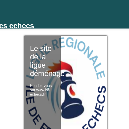
des echecs
Le site
de la
ligue
déménage
Rendez-vous
sur www.idf-
echecs.fr