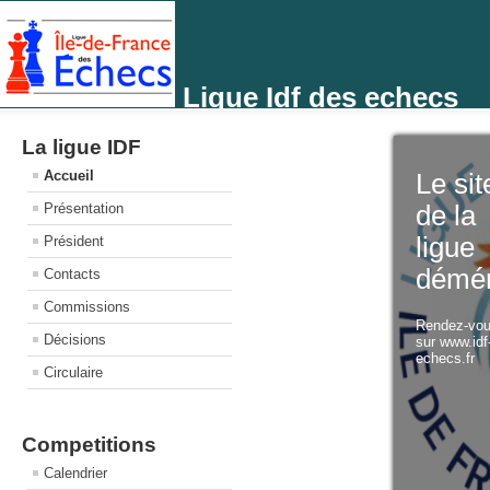
Ligue Idf des echecs
La ligue IDF
Accueil
Le sit
Présentation
de la
ligue
Président
démé
Contacts
Commissions
Rendez-vo
Décisions
sur www.idf
echecs.fr
Circulaire
Competitions
Calendrier