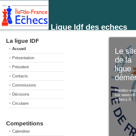
Ligue Idf des echecs
La ligue IDF
Accueil
Le sit
Présentation
de la
ligue
Président
démé
Contacts
Commissions
Rendez-vo
Décisions
sur www.idf
echecs.fr
Circulaire
Competitions
Calendrier