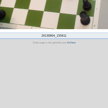
20130804_155611
Cette page a été générée par
XnView