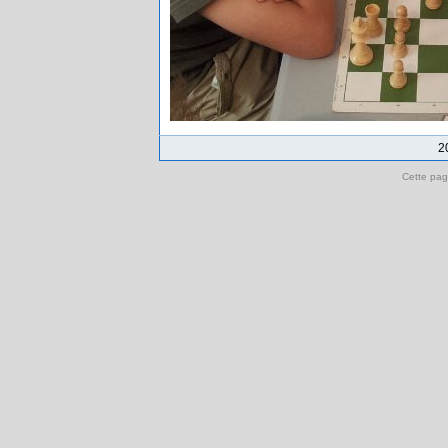
2
Cette pag