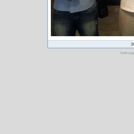
2
Cette pag