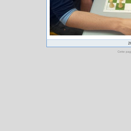
2
Cette pag