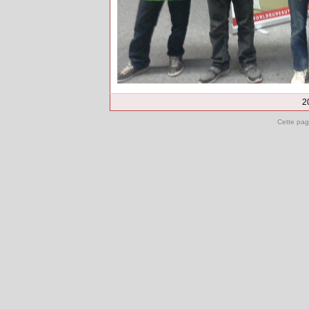
2
Cette pag