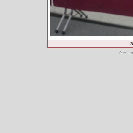
2
Cette pag