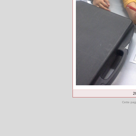
2
Cette pag