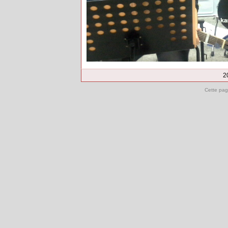
2
Cette pag