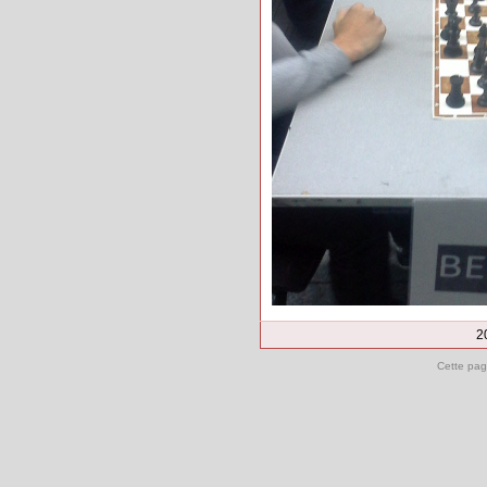
2
Cette pag