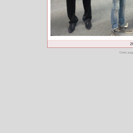
2
Cette pag