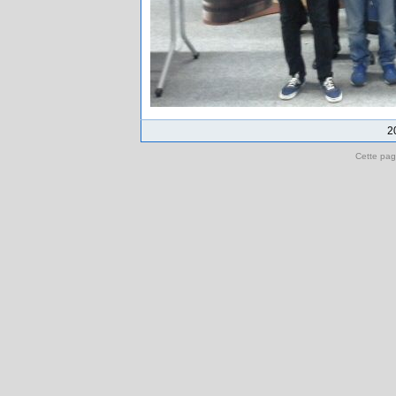
2
Cette pag